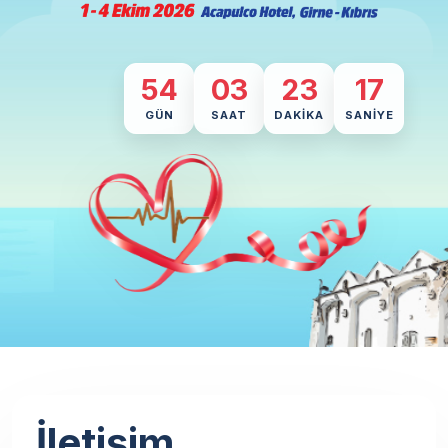
54
03
23
17
GÜN
SAAT
DAKIKA
SANIYE
İletişim