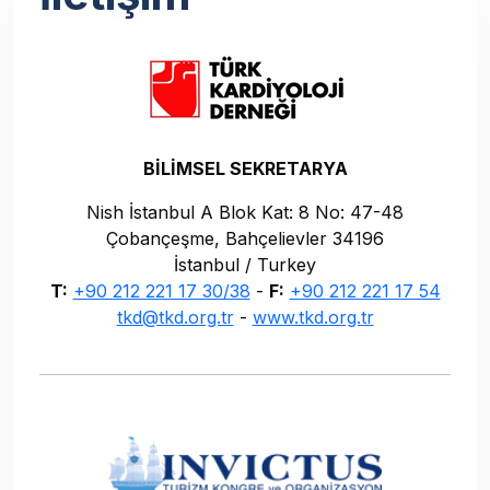
BİLİMSEL SEKRETARYA
Nish İstanbul A Blok Kat: 8 No: 47-48
Çobançeşme, Bahçelievler 34196
İstanbul / Turkey
T:
+90 212 221 17 30/38
-
F:
+90 212 221 17 54
tkd@tkd.org.tr
-
www.tkd.org.tr